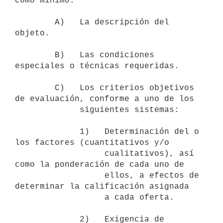
como mínimo:

        A)   La descripción del 
objeto.

        B)   Las condiciones 
especiales o técnicas requeridas.

        C)   Los criterios objetivos 
de evaluación, conforme a uno de los

             siguientes sistemas:

             1)   Determinación del o 
los factores (cuantitativos y/o

                  cualitativos), así 
como la ponderación de cada uno de

                  ellos, a efectos de 
determinar la calificación asignada

                  a cada oferta.

             2)   Exigencia de 