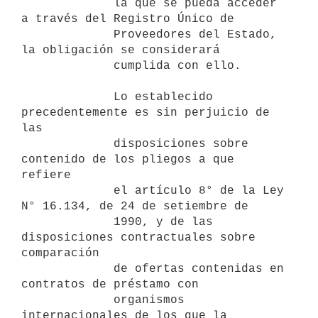
             la que se pueda acceder 
a través del Registro Único de

             Proveedores del Estado, 
la obligación se considerará

             cumplida con ello.

             Lo establecido 
precedentemente es sin perjuicio de 
las

             disposiciones sobre 
contenido de los pliegos a que 
refiere

             el artículo 8° de la Ley 
N° 16.134, de 24 de setiembre de

             1990, y de las 
disposiciones contractuales sobre 
comparación

             de ofertas contenidas en 
contratos de préstamo con

             organismos 
internacionales de los que la 