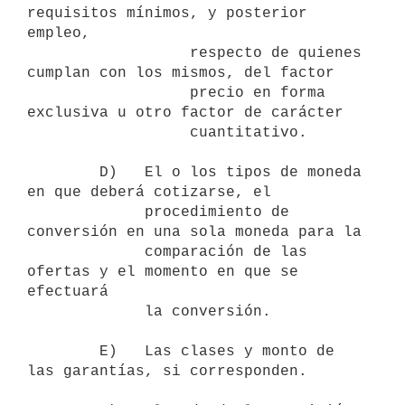
requisitos mínimos, y posterior 
empleo,

                  respecto de quienes 
cumplan con los mismos, del factor

                  precio en forma 
exclusiva u otro factor de carácter

                  cuantitativo.

        D)   El o los tipos de moneda 
en que deberá cotizarse, el

             procedimiento de 
conversión en una sola moneda para la

             comparación de las 
ofertas y el momento en que se 
efectuará

             la conversión.

        E)   Las clases y monto de 
las garantías, si corresponden.
