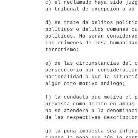
   c) el reclamado haya sido juzgado o condenado o vaya a ser juzgado en

   un tribunal de excepción o ad hoc en el Estado requirente;

   d) se trate de delitos políticos o delitos comunes conexos con delitos

   políticos o delitos comunes cuya represión obedezca a motivos

   políticos. No serán considerados como delitos políticos el genocidio,

   los crímenes de lesa humanidad, los crímenes de guerra ni los actos de

   terrorismo;

   e) de las circunstancias del caso pueda inferirse que media propósito

   persecutorio por consideraciones discriminatorias de raza, religión,

   nacionalidad o que la situación de la persona pueda verse agravada por

   algún otro motivo análogo;

   f) la conducta que motiva el pedido de extradición no se encuentre

   prevista como delito en ambas legislaciones. Para dicha comprobación,

   no se atenderá a la denominación de los ilícitos, sino a la semejanza

   de las respectivas descripciones típicas;

   g) la pena impuesta sea inferior a dos años de privación de libertad o

   cuando la pena que aún le resta por cumplir, sea inferior a seis
