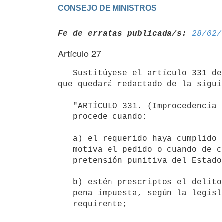
Fe de erratas publicada/s:
28/02/
Artículo 27
   Sustitúyese el artículo 331 de la Ley N° 19.293, de 19 de diciembre de 2014, Código del Proceso Penal, el 
que quedará redactado de la sigui
   "ARTÍCULO 331. (Improcedencia de la extradición).- La extradición no

   procede cuando:

   a) el requerido haya cumplido la pena correspondiente al delito que

   motiva el pedido o cuando de cualquier manera se hubiere extinguido la

   pretensión punitiva del Estado con anterioridad a la solicitud;

   b) estén prescriptos el delito, el ejercicio de la acción penal o la

   pena impuesta, según la legislación nacional o la del Estado

   requirente;
