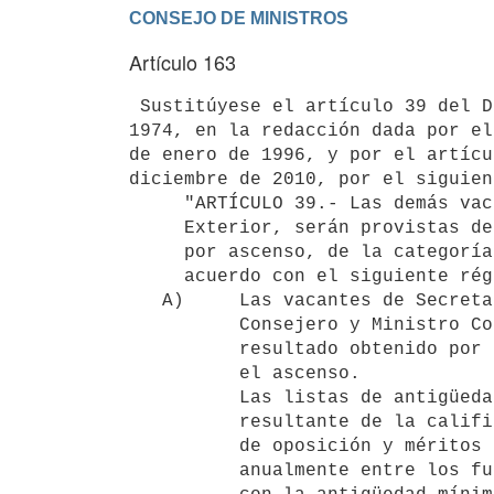
Artículo 163
 Sustitúyese el artículo 39 del Decreto-Ley N° 14.206, de 6 de junio de

1974, en la redacción dada por el
de enero de 1996, y por el artícu
diciembre de 2010, por el siguient
     "ARTÍCULO 39.- Las demás vacantes que se produzcan en el Servicio

     Exterior, serán provistas dentro del primer trimestre de cada año,

     por ascenso, de la categoría inferior a la inmediata superior, de

     acuerdo con el siguiente régimen:

   A)     Las vacantes de Secretario de Segunda, Secretario de Primera,

          Consejero y Ministro Consejero, serán provistas acorde con el

          resultado obtenido por las listas de antigüedad calificada para

          el ascenso.

          Las listas de antigüedad calificada para el ascenso, serán la

          resultante de la calificación, de la antigüedad y del concurso

          de oposición y méritos que a tales efectos deberá realizarse

          anualmente entre los funcionarios de cada categoría que cuenten
