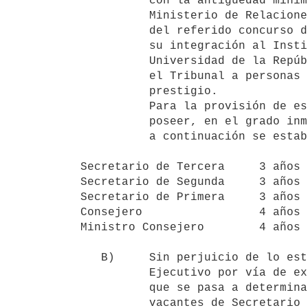
          con la antigüedad mínima necesaria para aspirar al ascenso. El

          Ministerio de Relaciones Exteriores al constituir el Tribunal

          del referido concurso deberá dar participación a los efectos de

          su integración al Instituto Artigas del Servicio Exterior y a la

          Universidad de la República. Asimismo podrá invitar a integrar

          el Tribunal a personas o entidades de reconocida idoneidad y

          prestigio.

          Para la provisión de estas vacantes, será requisito necesario

          poseer, en el grado inmediato inferior, la antigüedad mínima que

          a continuación se establece:

Secretario de Tercera     3 años

Secretario de Segunda     3 años

Secretario de Primera     3 años

Consejero                 4 años

Ministro Consejero        4 años

   B)     Sin perjuicio de lo establecido en el literal anterior, el Poder

          Ejecutivo por vía de excepción y sólo en el porcentaje o número

          que se pasa a determinar a continuación, podrá disponer que las

          vacantes de Secretario de Segunda, Secretario de Primera,
