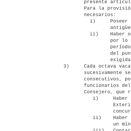
                 presente artículo.

                 Para la provisión de estas vacantes serán requisitos

                 necesarios:

                   i)     Poseer en el grado inmediato inferior una

                          antigüedad mínima de doce años.

                   ii)    Haber obtenido en los concursos de oposición, en

                          por lo menos cuatro ocasiones durante tal

                          período, un total del 70% (setenta por ciento)

                          del puntaje máximo de todas las pruebas

                          exigidas.

          3)     Cada octava vacante de Ministro Consejero que

                 sucesivamente se produzca en un mismo año o en años

                 consecutivos, podrá ser provista por selección entre los

                 funcionarios del Servicio Exterior con cargo de

                 Consejero, que reúnan los siguientes requisitos:

                    i)     Haber ingresado al escalafón del Servicio

                           Exterior y ascendido al cargo de Consejero por

                           concurso de oposición y mérito.

                    ii)    Haber desempeñado funciones en el exterior en

                           un mínimo de tres destinos.

                    iii)   Contar con una antigüedad mínima de ocho años
