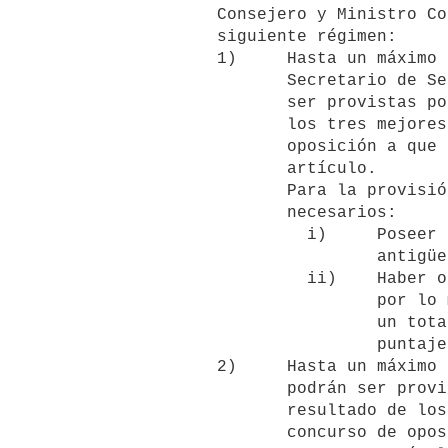
          Consejero y Ministro Consejero, sean provistas acorde con el

          siguiente régimen:

          1)     Hasta un máximo de un tercio de las vacantes de

                 Secretario de Segunda y de Secretario de Primera, podrán

                 ser provistas por antigüedad calificada y el resultado de

                 los tres mejores puntajes obtenidos en el concurso de

                 oposición a que se refiere el literal A) del presente

                 artículo.

                 Para la provisión de estas vacantes serán requisitos

                 necesarios:

                   i)     Poseer en el grado inmediato inferior una

                          antigüedad mínima de ocho años.

                   ii)    Haber obtenido en los concursos de oposición, en

                          por lo menos tres ocasiones durante tal período,

                          un total del 70% (setenta por ciento) del

                          puntaje máximo de todas las pruebas exigidas.

          2)     Hasta un máximo de un tercio de las vacantes de Consejero

                 podrán ser provistas por antigüedad calificada y el

                 resultado de los cuatro mejores puntajes obtenidos en el

                 concurso de oposición que se refiere en el literal A) del
