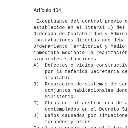
Artículo 404
 Exceptúanse del control previo del Ministerio de Economía y Finanzas 

establecido en el literal I) del 
Ordenado de Contabilidad y Admini
contrataciones directas que deba 
Ordenamiento Territorial y Medio 
inmediata mediante la realización
siguientes situaciones:

A)  Defectos o vicios constructiv
    por la referida Secretaría de Estado y cuya responsabilidad le sea 

    imputable.

B)  Reparación de sistemas de san
    conjuntos habitacionales donde hubiese acordado realizarlo el

    Ministerio.

C)  Obras de infraestructura de a
    contemplados en el Decreto 51/995, de 1º de febrero de 1995.

D)  Daños causados por situacione
    tornados y otros.
