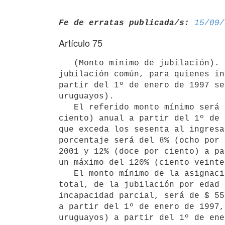
Fe de erratas publicada/s:
15/09/
Artículo 75
   (Monto mínimo de jubilación). El monto mínimo de la asignación de

jubilación común, para quienes in
partir del 1º de enero de 1997 se
uruguayos).

   El referido monto mínimo será incrementado en un 4% (cuatro por

ciento) anual a partir del 1º de 
que exceda los sesenta al ingresa
porcentaje será del 8% (ocho por 
2001 y 12% (doce por ciento) a pa
un máximo del 120% (ciento veinte
   El monto mínimo de la asignación mensual de jubilación por incapacidad

total, de la jubilación por edad 
incapacidad parcial, será de $ 55
a partir del 1º de enero de 1997,
uruguayos) a partir del 1º de ene