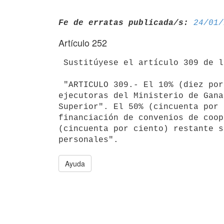
Fe de erratas publicada/s:
24/01/
Artículo 252
 Sustitúyese el artículo 309 de la Ley N° 15.809, de 8 de abril de 1986, por el siguiente:

 "ARTICULO 309.- El 10% (diez por ciento) de los recursos extrapresupuestales de que dispongan las unidades 
ejecutoras del Ministerio de Gana
Superior". El 50% (cincuenta por 
financiación de convenios de coop
(cincuenta por ciento) restante s
personales".
Ayuda