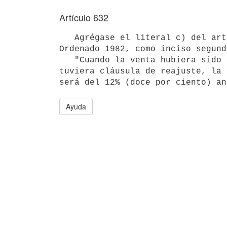
Artículo 632
   Agrégase el literal c) del artículo 11, del Título 8, del Texto

Ordenado 1982, como inciso segund
   "Cuando la venta hubiera sido concertada en moneda extranjera o 

tuviera cláusula de reajuste, la 
será del 12% (doce por ciento) an
Ayuda