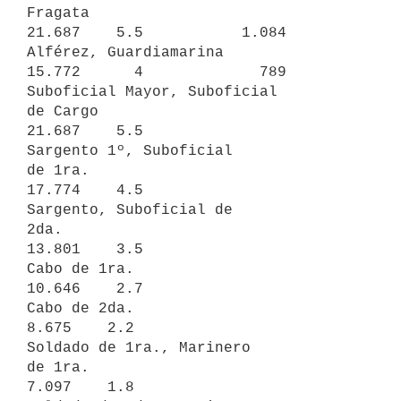
Fragata                           
21.687    5.5           1.084

Alférez, Guardiamarina            
15.772      4             789

Suboficial Mayor, Suboficial

de Cargo                          
21.687    5.5

Sargento 1º, Suboficial

de 1ra.                           
17.774    4.5

Sargento, Suboficial de

2da.                              
13.801    3.5

Cabo de 1ra.                      
10.646    2.7

Cabo de 2da.                       
8.675    2.2

Soldado de 1ra., Marinero

de 1ra.                            
7.097    1.8
