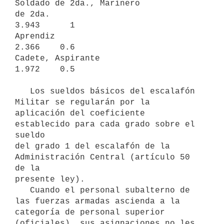
Soldado de 2da., Marinero

de 2da.                            
3.943      1   

Aprendiz                           
2.366    0.6

Cadete, Aspirante                  
1.972    0.5

   Los sueldos básicos del escalafón 
Militar se regularán por la

aplicación del coeficiente 
establecido para cada grado sobre el 
sueldo 

del grado 1 del escalafón de la 
Administración Central (artículo 50 
de la

presente ley).

   Cuando el personal subalterno de 
las fuerzas armadas ascienda a la

categoría de personal superior 
(oficiales), sus asignaciones no les 