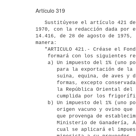
Artículo 319
   Sustitúyese el artículo 421 de la Ley Nº 13.892, de 19 de octubre de

1970, con la redacción dada por e
14.416, de 28 de agosto de 1975, 
manera:

   "ARTICULO 421.- Créase el Fondo de Inspección Sanitaria, que se 

    formará con los siguientes recursos:

    a) Un impuesto del 1% (uno por ciento) sobre el valor FOB declarado 

       para la exportación de la carne de las especies bovina, ovina, 

       suina, equina, de aves y de animales de caza menor, en todas sus 

       formas, excepto conservadas, que será descontado por el Banco de 

       la República Oriental del Uruguay del monto de cada exportación 

       cumplida por los frigoríficos autorizados.

    b) Un impuesto del 1% (uno por ciento) sobre el precio de la carne de

       origen vacuno y ovino que se destina al consumo de la población y 

       que provenga de establecimientos de faena habilitados por el 

       Ministerio de Ganadería, Agricultura y Pesca. El precio sobre el 

       cual se aplicará el impuesto será aquél que pagase el carnicero 
