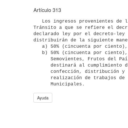
Artículo 313
   Los ingresos provenientes de la expedición de Guías de Propiedad y

Tránsito a que se refiere el decr
declarado ley por el decreto-ley 
distribuirán de la siguiente maner
   a) 50% (cincuenta por ciento), para las Intendencias Municipales.

   b) 50% (cincuenta por ciento), para la Dirección de Contralor de

      Semovientes, Frutos del País, Marcas y Señales (DINACOSE) que los 

      destinará al cumplimiento de sus fines específicos relativos a la 

      confección, distribución y fiscalización del uso de aquéllas y 

      realización de trabajos de interés para las Intendencias 

      Municipales.
Ayuda