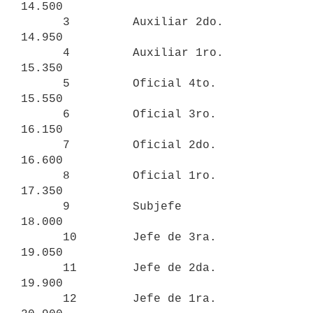
14.500

      3         Auxiliar 2do.       
14.950

      4         Auxiliar 1ro.       
15.350

      5         Oficial 4to.        
15.550

      6         Oficial 3ro.        
16.150

      7         Oficial 2do.        
16.600

      8         Oficial 1ro.        
17.350

      9         Subjefe             
18.000

      10        Jefe de 3ra.        
19.050

      11        Jefe de 2da.        
19.900

      12        Jefe de 1ra.        