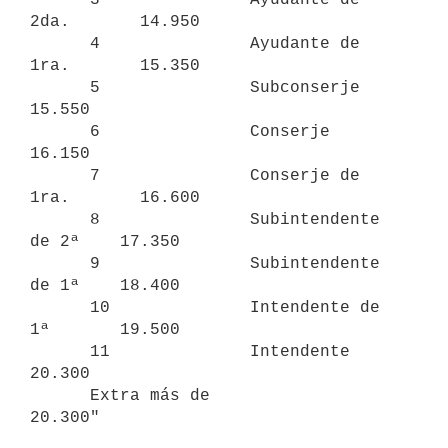
2da.       14.950

      4               Ayudante de 
1ra.       15.350

      5               Subconserje            
15.550

      6               Conserje               
16.150

      7               Conserje de 
1ra.       16.600

      8               Subintendente 
de 2ª    17.350

      9               Subintendente 
de 1ª    18.400

      10              Intendente de 
1ª       19.500

      11              Intendente             
20.300

      Extra más de                           