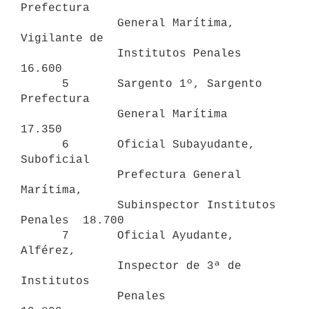
Prefectura 

              General Marítima, 
Vigilante de 

              Institutos Penales               
16.600

      5       Sargento 1º, Sargento 
Prefectura 

              General Marítima                 
17.350

      6       Oficial Subayudante, 
Suboficial 

              Prefectura General 
Marítima, 

              Subinspector Institutos 
Penales  18.700

      7       Oficial Ayudante, 
Alférez, 

              Inspector de 3ª de 
Institutos 

              Penales                          