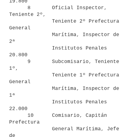
19.800

      8       Oficial Inspector, 
Teniente 2º, 

              Teniente 2º Prefectura 
General 

              Marítima, Inspector de 
2ª 

              Institutos Penales               
20.800

      9       Subcomisario, Teniente 
1º, 

              Teniente 1º Prefectura 
General 

              Marítima, Inspector de 
1ª 

              Institutos Penales               
22.000

      10      Comisario, Capitán 
Prefectura 

              General Marítima, Jefe 
de 
