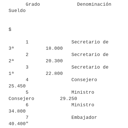
      Grado             Denominación             
Sueldo

$

      1               Secretario de 
3ª           18.000

      2               Secretario de 
2ª           20.300

      3               Secretario de 
1ª           22.800

      4               Consejero                  
25.450

      5               Ministro 
Consejero         29.250

      6               Ministro                   
34.800

      7               Embajador                  