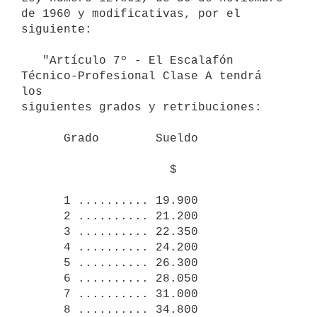
de 1960 y modificativas, por el 
siguiente:

   "Artículo 7º - El Escalafón 
Técnico-Profesional Clase A tendrá 
los 

siguientes grados y retribuciones:

      Grado        Sueldo

                     $

      1 .......... 19.900

      2 .......... 21.200

      3 .......... 22.350

      4 .......... 24.200

      5 .......... 26.300

      6 .......... 28.050

      7 .......... 31.000

      8 .......... 34.800
