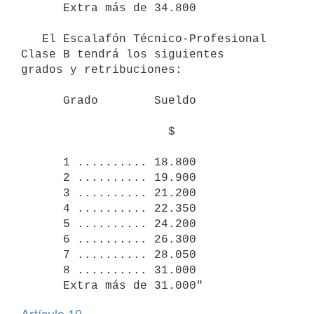
      Extra más de 34.800

   El Escalafón Técnico-Profesional 
Clase B tendrá los siguientes 

grados y retribuciones:

      Grado        Sueldo

                     $

      1 .......... 18.800

      2 .......... 19.900

      3 .......... 21.200

      4 .......... 22.350

      5 .......... 24.200

      6 .......... 26.300

      7 .......... 28.050

      8 .......... 31.000

Artículo 10