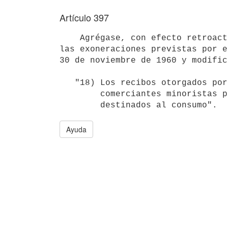
Artículo 397
    Agrégase, con efecto retroactivo al 1º de noviembre de 1969, a 

las exoneraciones previstas por e
30 de noviembre de 1960 y modific
   "18) Los recibos otorgados por los frigoríficos, habilitados a los 

        comerciantes minoristas por sus ventas de carne y subproductos 

        destinados al consumo".
Ayuda