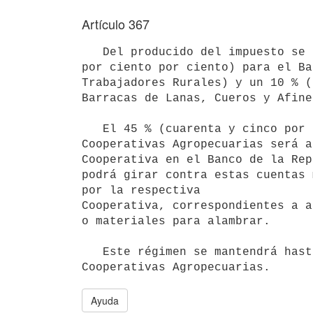
Artículo 367
   Del producido del impuesto se destinará un 45 % (cuarenta y cinco 

por ciento por ciento) para el Ba
Trabajadores Rurales) y un 10 % (
Barracas de Lanas, Cueros y Afines
   El 45 % (cuarenta y cinco por ciento) de los importes abonados por las 

Cooperativas Agropecuarias será a
Cooperativa en el Banco de la Rep
podrá girar contra estas cuentas 
por la respectiva 

Cooperativa, correspondientes a a
o materiales para alambrar.

   Este régimen se mantendrá hasta que se estructure una nueva ley de 

Cooperativas Agropecuarias.
Ayuda