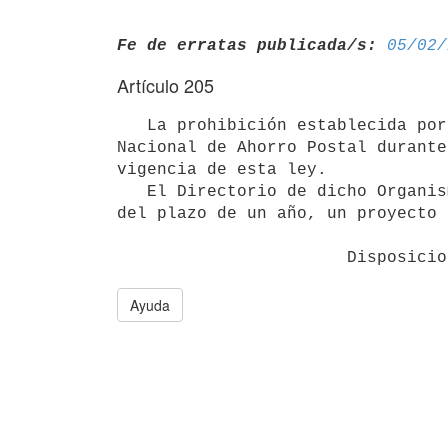
Fe de erratas publicada/s:
05/02/
Artículo 205
   La prohibición establecida por el artículo 33 no regirá para la Caja

Nacional de Ahorro Postal durante
vigencia de esta ley.

   El Directorio de dicho Organismo elevará al Poder Ejecutivo, dentro 

del plazo de un año, un proyecto 
                   
Ayuda