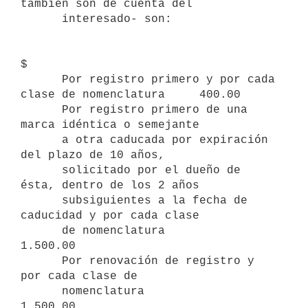
también son de cuenta del

      interesado- son:

$      

      Por registro primero y por cada 
clase de nomenclatura     400.00

      Por registro primero de una 
marca idéntica o semejante

      a otra caducada por expiración 
del plazo de 10 años, 

      solicitado por el dueño de 
ésta, dentro de los 2 años

      subsiguientes a la fecha de 
caducidad y por cada clase 

      de nomenclatura                                         
1.500.00

      Por renovación de registro y 
por cada clase de 

      nomenclatura                                            
1.500.00
