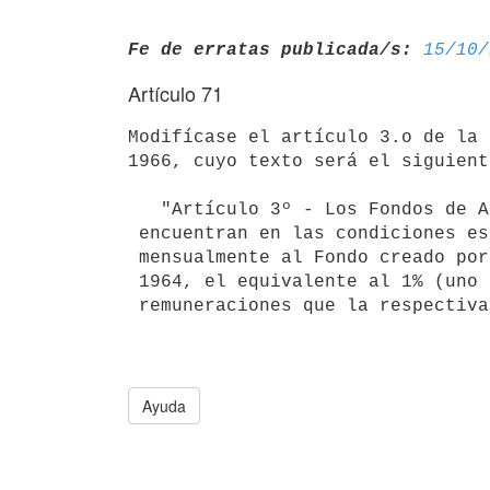
Fe de erratas publicada/s:
15/10/
Artículo 71
Modifícase el artículo 3.o de la 
1966, cuyo texto será el siguiente
   "Artículo 3º - Los Fondos de Asistencia o Cajas de Auxilios que se

 encuentran en las condiciones establecidas en el artículo 1º, destinarán

 mensualmente al Fondo creado por la ley Nº 13.283, de 24 de setiembre de

 1964, el equivalente al 1% (uno por ciento) del total de las

 remuneraciones que la respectiva empresa pague a los trabajadores".

Ayuda