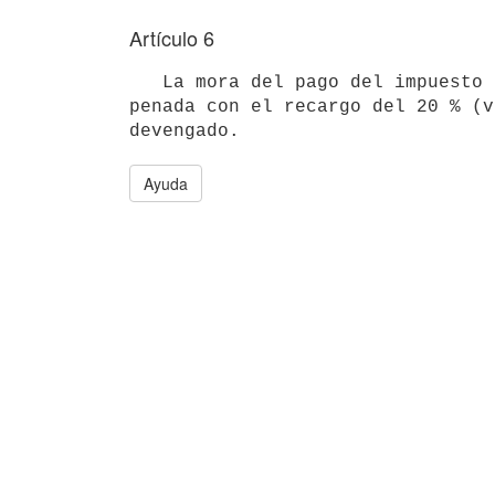
Artículo 6
   La mora del pago del impuesto dentro del plazo de treinta días será 

penada con el recargo del 20 % (v
devengado.
Ayuda