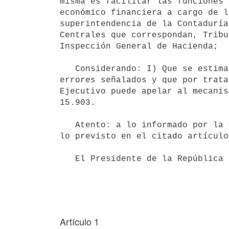
misma es facilitar las funciones 
económico financiera a cargo de l
superintendencia de la Contaduría
Centrales que correspondan, Tribu
Inspección General de Hacienda;

   Considerando: I) Que se estima procedente la rectificación de los

errores señalados y que por trata
Ejecutivo puede apelar al mecanis
15.903.

   Atento: a lo informado por la Oficina de Planeamiento y Presupuesto y Contaduría General de la Nación y a 
lo previsto en el citado artículo
   El Presidente de la República

Artículo 1