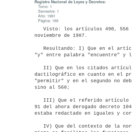
Registro Nacional de Leyes y Decretos:
Tomo: 1
Semestre: 1
Año: 1991
Página: 169
   Visto: los artículos 490, 556 y 579 de la ley 15.903 de 10 de

noviembre de 1987.

   Resultando: I) Que en el artículo 490 citado se omitió la conjunción

"y" entre palabra "encuentre" y l
   II) Que en los citados artículos 556 y 579 se padeció un error

dactilográfico en cuanto en el pr
"permitir" y en el segundo no deb
sino al 568;

   III) Que el referido artículo 556 cuenta como antecedente el artículo

91 del ahora derogado decreto 104
estaba redactado en iguales y cor
   IV) Que del contexto de la norma precitada surge que el espíritu de la
