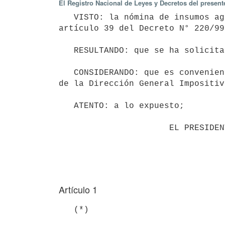
El Registro Nacional de Leyes y Decretos del presen
   VISTO: la nómina de insumos agropecuarios exonerados del Impuesto al Valor Agregado establecida en el 
artículo 39 del Decreto N° 220/99
   RESULTANDO: que se ha solicitado incorporar en dicho artículo al bien "harina de soja";

   CONSIDERANDO: que es conveniente acceder a lo solicitado de acuerdo a los informes técnicos especializados 
de la Dirección General Impositiva
   ATENTO: a lo expuesto;

                      EL PRESIDENTE DE LA REPÚBLICA

Artículo 1
   (*)