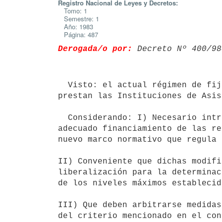
Registro Nacional de Leyes y Decretos:
Tomo: 1
Semestre: 1
Año: 1983
Página: 487
Derogada/o por:
 Decreto Nº 400/98
  Visto: el actual régimen de fijación de precios para los servicios que

prestan las Instituciones de Asis
  Considerando: I) Necesario introducir modificaciones que permitan el

adecuado financiamiento de las re
nuevo marco normativo que regula 
II) Conveniente que dichas modifi
liberalización para la determinac
de los niveles máximos establecido
III) Que deben arbitrarse medidas
del criterio mencionado en el con