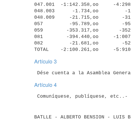
047.001  -1:142.358,oo     -4:298
048.003      -1.734,oo         -1
048.009     -21.715,oo        -31
057         -95.789,oo        -95
059        -353.317,oo       -352
081        -394.440,oo     -1:007
082         -21.681,oo        -52
Artículo 3
Artículo 4
BATLLE - ALBERTO BENSION - LUIS B