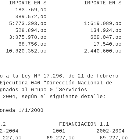
   IMPORTE EN $            IMPORTE EN $

     183.759,oo

     389.572,oo

   5:773.393,oo            1:619.089,oo

     528.894,oo              134.924,oo

   3:875.978,oo              669.047,oo

      68.756,oo               17.540,oo

Ejecutora 040 "Dirección Nacional de 

gnados al Grupo 0 "Servicios 

 2004, según el siguiente detalle:

2-2004           2001          2002-2004

.227,oo        69.227,oo        69.227,oo
