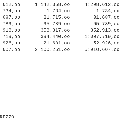
.612,oo     1:142.358,oo     4:298.612,oo

.734,oo         1.734,oo         1.734,oo

.687,oo        21.715,oo        31.687,oo

.789,oo        95.789,oo        95.789,oo

.913,oo       353.317,oo       352.913,oo

.719,oo       394.440,oo     1:007.719,oo

.926,oo        21.681,oo        52.926,oo

REZZO
