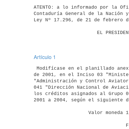
ATENTO: a lo informado por la Ofi
Contaduría General de la Nación y
Ley Nº 17.296, de 21 de febrero d
                      EL PRESIDENTE DE LA REPUBLICA                       

Artículo 1
 Modifícase en el planillado anexo a la Ley Nº 17.296, de 21 de febrero 

de 2001, en el Inciso 03 "Ministe
"Administración y Control Aviator
041 "Dirección Nacional de Aviaci
los créditos asignados al Grupo 0
2001 a 2004, según el siguiente d
                   Valor moneda 1/1/2000 y UR = 194,93                    

                                FINANCIACION 1.1        FINANCIACION 1.2
