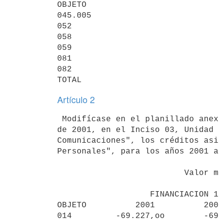
OBJETO                           
045.005                          
052                              
058                              
059                              
081                              
082                              
Artículo 2
 Modifícase en el planillado anexo a la Ley Nº 17.296, de 21 de febrero 

de 2001, en el Inciso 03, Unidad 
Comunicaciones", los créditos asi
Personales", para los años 2001 a
                          Valor moneda 1/1/2000                           

                   FINANCIACION 1.2                 FINANCIACION 1.1

OBJETO          2001          200
014         -69.227,oo        -69