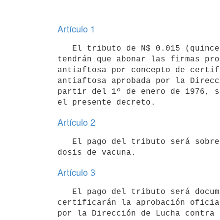
Artículo 1
   El tributo de N$ 0.015 (quince milésimos de nuevos pesos) por dosis que

tendrán que abonar las firmas pro
antiaftosa por concepto de certif
antiaftosa aprobada por la Direcc
partir del 1º de enero de 1976, s
Artículo 2
   El pago del tributo será sobrepuesto o al margen del precio de cada

Artículo 3
   El pago del tributo será documentado por medio de sellos numerados que

certificarán la aprobación oficia
por la Dirección de Lucha contra 