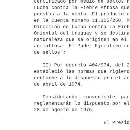
certificado por medio de sellos n
Lucha contra la Fiebre Aftosa que
puestos a la venta. El producto r
en la Cuenta número 31.305/250, M
Dirección de Lucha contra la Fieb
Oriental del Uruguay y se destina
naturaleza que se originen en el 
antiaftosa. El Poder Ejecutivo re
de sellos";

   II) Por decreto 404/974, del 23 de mayo de 1974 el Poder Ejecutivo

estableció las normas que rigiero
conforme a lo dispuesto pro el ar
de abril de 1974.

   Considerando: conveniente, para el caso, dictar las normas que

reglamentarán lo dispuesto por el
28 de agosto de 1975,

                        El Presidente de la República
