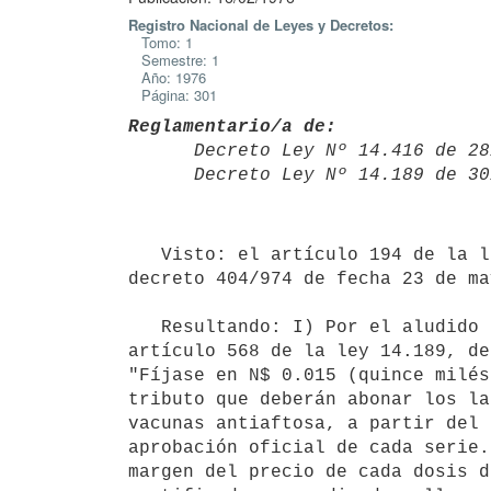
Registro Nacional de Leyes y Decretos:
Tomo: 1
Semestre: 1
Año: 1976
Página: 301
Reglamentario/a de:

      Decreto Ley Nº 14.416 de
      Decreto Ley Nº 14.189 de
   Visto: el artículo 194 de la ley 14.416, de 28 de agosto de 1975 y el

decreto 404/974 de fecha 23 de ma
   Resultando: I) Por el aludido artículo legal se sustituyó el texto del

artículo 568 de la ley 14.189, de
"Fíjase en N$ 0.015 (quince milés
tributo que deberán abonar los la
vacunas antiaftosa, a partir del 
aprobación oficial de cada serie.
margen del precio de cada dosis d