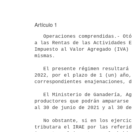
Artículo 1
   Operaciones comprendidas.- Otórgase a los productores de ganado bovino y ovino, que no tributen el Impuesto 
a las Rentas de las Actividades E
Impuesto al Valor Agregado (IVA) 
mismas.

   El presente régimen resultará aplicable a aquellas adquisiciones realizadas a partir del 1° de marzo de 
2022, por el plazo de 1 (un) año,
correspondientes enajenaciones, d
   El Ministerio de Ganadería, Agricultura y Pesca determinará, en coordinación con la DGI, el universo de 
productores que podrán ampararse 
al 30 de junio de 2021 y al 30 de
   No obstante, si en los ejercicios en que accediera al beneficio que se reglamenta, el contribuyente 
tributara el IRAE por las referid