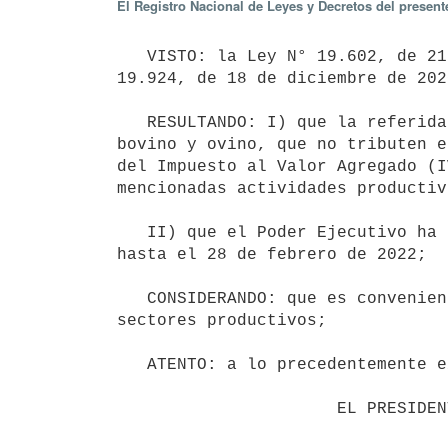
El Registro Nacional de Leyes y Decretos del presen
   VISTO: la Ley N° 19.602, de 21 de marzo de 2018, en la redacción dada por el artículo 673 de la Ley N° 
19.924, de 18 de diciembre de 2020
   RESULTANDO: I) que la referida norma facultó al Poder Ejecutivo a otorgar a los productores de ganado 
bovino y ovino, que no tributen e
del Impuesto al Valor Agregado (I
mencionadas actividades productiva
   II) que el Poder Ejecutivo ha ejercido dicha facultad en forma ininterrumpida desde el 1° de marzo de 2018 
hasta el 28 de febrero de 2022;

   CONSIDERANDO: que es conveniente otorgar el mismo beneficio fiscal en iguales condiciones para los mismos 
sectores productivos;

   ATENTO: a lo precedentemente expuesto;

                      EL PRESIDENTE DE LA REPÚBLICA
