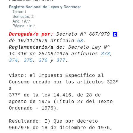
Registro Nacional de Leyes y Decretos:
Tomo: 1
Semestre: 2
Año: 1977
Página: 1017
Derogada/o por:
 Decreto Nº 667/979 
de 19/11/1979 artículo 
53
Reglamentario/a de:
 Decreto Ley Nº 
14.416 de 28/08/1975 artículos 
373
, 
374
, 
375
, 
376
 y 
377
Visto: el Impuesto Específico al 
Consumo creado por los artículos 323º 
a

377º de la ley 14.416, de 28 de 
agosto de 1975 (Título 27 del Texto

Ordenado - 1976).

Resultando: I) Que por decreto 
966/975 de 18 de diciembre de 1975, 