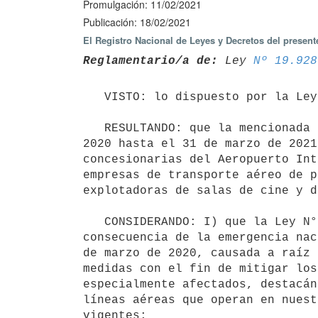
Promulgación: 11/02/2021
Publicación: 18/02/2021
El Registro Nacional de Leyes y Decretos del presen
Reglamentario/a de:
 Ley 
Nº 19.928
   VISTO: lo dispuesto por la Ley N° 19.928, de 18 de diciembre de 2020;

   RESULTANDO: que la mencionada Ley faculta al Poder Ejecutivo a exonerar a partir del 1° de noviembre de 
2020 hasta el 31 de marzo de 2021
concesionarias del Aeropuerto Int
empresas de transporte aéreo de p
explotadoras de salas de cine y d
   CONSIDERANDO: I) que la Ley N° 19.928, de 18 de diciembre de 2020, contempla la situación especial 
consecuencia de la emergencia nac
de marzo de 2020, causada a raíz 
medidas con el fin de mitigar los
especialmente afectados, destacán
líneas aéreas que operan en nuest
vigentes;
