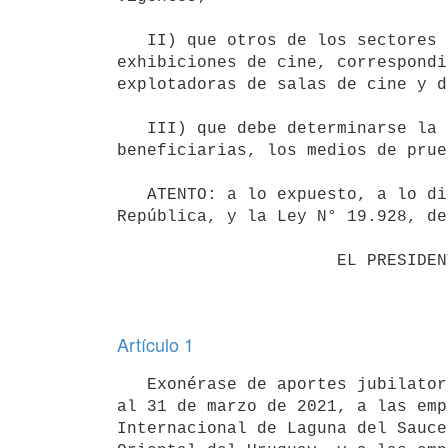
   II) que otros de los sectores donde existen restricciones en sus actividades, son las relacionadas con las 
exhibiciones de cine, correspondi
explotadoras de salas de cine y d
   III) que debe determinarse la exoneración facultada por Ley, la identificación del giro de las empresas 
beneficiarias, los medios de prue
   ATENTO: a lo expuesto, a lo dispuesto por el numeral 4°) del artículo 168 de la Constitución de la 
República, y la Ley N° 19.928, de
                      EL PRESIDENTE DE LA REPÚBLICA

Artículo 1
   Exonérase de aportes jubilatorios patronales a la seguridad social por el periodo 1° de noviembre de 2020 
al 31 de marzo de 2021, a las emp
Internacional de Laguna del Sauce