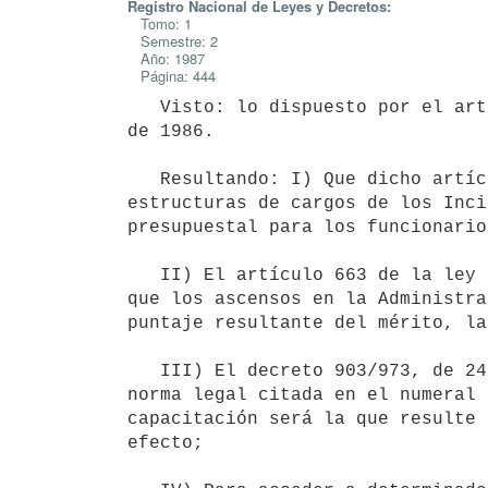
Registro Nacional de Leyes y Decretos:
Tomo: 1
Semestre: 2
Año: 1987
Página: 444
   Visto: lo dispuesto por el artículo 53 de la ley 15.809, de 8 de abril

de 1986.

   Resultando: I) Que dicho artículo autorizó la racionalización de las

estructuras de cargos de los Inci
presupuestal para los funcionarios
   II) El artículo 663 de la ley 14.106, de 14 de mayo de 1973, dispone

que los ascensos en la Administra
puntaje resultante del mérito, la
   III) El decreto 903/973, de 24 de octubre de 1973, reglamentario de la

norma legal citada en el numeral 
capacitación será la que resulte 
efecto;
