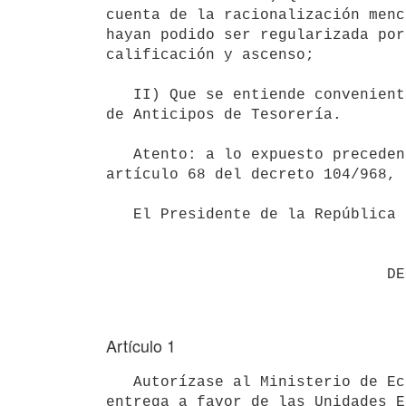
cuenta de la racionalización menc
hayan podido ser regularizada por
calificación y ascenso;

   II) Que se entiende conveniente que dichos adelantos tengan el carácter

de Anticipos de Tesorería.

   Atento: a lo expuesto precedentemente y a lo establecido por el

artículo 68 del decreto 104/968, 
   El Presidente de la República

Artículo 1
   Autorízase al Ministerio de Economía y Finanzas a librar órdenes de

entrega a favor de las Unidades E