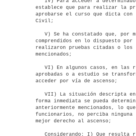
   IV) Para acceder a determinados cargos, la referida norma reglamentaria

establece que para realizar la pr
aprobarse el curso que dicta con 
Civil;

   V) Se ha constatado que, por múltiples razones, en varios organismos

comprendidos en lo dispuesto por 
realizaron pruebas citadas o los 
mencionados;

   VI) En algunos casos, en las racionalizaciones administrativas

aprobadas o a estudio se transfor
acceder por vía de ascenso;

   VII) La situación descripta en los numerales anteriores, impide que, en

forma inmediata se pueda determin
anteriormente mencionados, lo que
funcionarios, no perciba ninguna 
mejor derecho al ascenso;

   Considerando: I) Que resulta razonable crear un sistema de adelantos a
