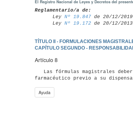
El Registro Nacional de Leyes y Decretos del presen
Reglamentario/a de:

      Ley 
Nº 19.847
 de 20/12/2019,
      Ley 
Nº 19.172
TÍTULO II - FORMULACIONES MAGISTRAL
CAPÍTULO SEGUNDO - RESPONSABILIDA
Artículo 8
   Las fórmulas magistrales deberán ser liberadas a la venta por el Director Técnico del establecimiento 
Ayuda