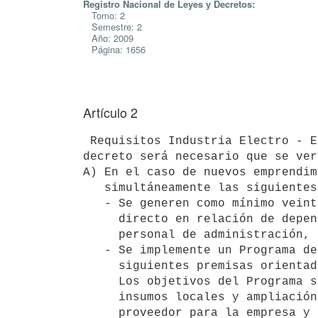
Registro Nacional de Leyes y Decretos:
Tomo: 2
Semestre: 2
Año: 2009
Página: 1656
Artículo 2
 Requisitos Industria Electro - Electrónica.- Para el otorgamiento de los beneficios que dispone el presente 
decreto será necesario que se ver
A) En el caso de nuevos emprendim
   simultáneamente las siguientes condiciones:

   - Se generen como mínimo veinte (20) puestos de trabajo calificado

     directo en relación de dependencia, excluyendo expresamente el

     personal de administración, seguridad y limpieza.

   - Se implemente un Programa de Desarrollo de Proveedores con las

     siguientes premisas orientadoras:

     Los objetivos del Programa serán: el mejoramiento de proveedores de

     insumos locales y ampliación de base empresaria; desarrollo de

     proveedor para la empresa y con capacidades para la exportación,
