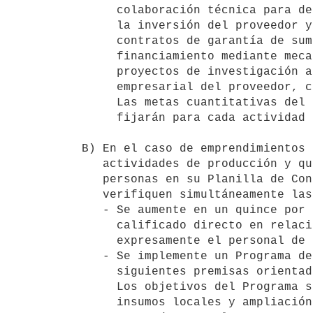
     colaboración técnica para desarrollo de producto, financiamiento de

     la inversión del proveedor y/o garantía para préstamos bancarios y/o

     contratos de garantía de suministro que permitan avalar

     financiamiento mediante mecanismos adecuados, financiamiento de

     proyectos de investigación aplicada a la producción, capacitación

     empresarial del proveedor, certificación de calidad.

     Las metas cuantitativas del Programa de Desarrollo de Proveedores se

     fijarán para cada actividad promovida.

B) En el caso de emprendimientos 
   actividades de producción y que cuenten con hasta cuarenta (40)

   personas en su Planilla de Control del Trabajo, se exigirá que se

   verifiquen simultáneamente las siguientes condiciones:

   - Se aumente en un quince por ciento (15%) los puestos de trabajo

     calificado directo en relación de dependencia, excluyendo

     expresamente el personal de administración, seguridad y limpieza.

   - Se implemente un Programa de Desarrollo de Proveedores con las

     siguientes premisas orientadoras:

     Los objetivos del Programa serán: el mejoramiento de proveedores de

     insumos locales y ampliación de base empresaria; desarrollo de
