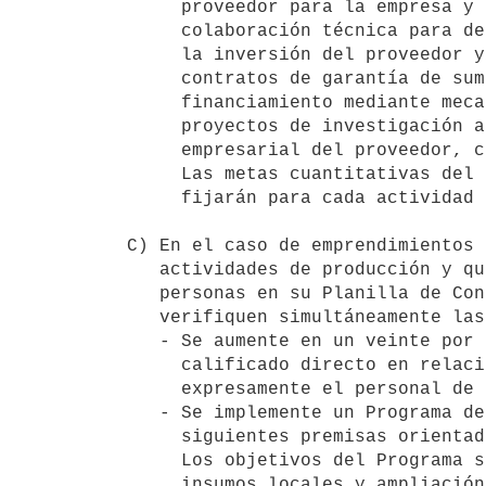
     proveedor para la empresa y con capacidades para la exportación,

     colaboración técnica para desarrollo de producto, financiamiento de

     la inversión del proveedor y/o garantía para préstamos bancarios y/o

     contratos de garantía de suministro que permitan avalar

     financiamiento mediante mecanismos adecuados, financiamiento de

     proyectos de investigación aplicada a la producción, capacitación

     empresarial del proveedor, certificación de calidad.

     Las metas cuantitativas del Programa de Desarrollo de Proveedores se

     fijarán para cada actividad promovida.

C) En el caso de emprendimientos 
   actividades de producción y que cuenten con más de cuarenta (40)

   personas en su Planilla de Control del Trabajo, se exigirá que se

   verifiquen simultáneamente las siguientes condiciones:

   - Se aumente en un veinte por ciento (20%) los puestos de trabajo

     calificado directo en relación de dependencia, excluyendo

     expresamente el personal de administración, seguridad y limpieza.

   - Se implemente un Programa de Desarrollo de Proveedores con las

     siguientes premisas orientadoras:

     Los objetivos del Programa serán: el mejoramiento de proveedores de

     insumos locales y ampliación de base empresaria; desarrollo de
