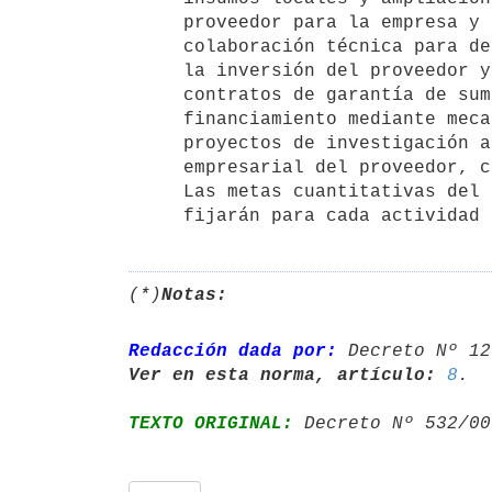
     proveedor para la empresa y con capacidades para la exportación,

     colaboración técnica para desarrollo de producto, financiamiento de

     la inversión del proveedor y/o garantía para préstamos bancarios y/o

     contratos de garantía de suministro que permitan avalar

     financiamiento mediante mecanismos adecuados, financiamiento de

     proyectos de investigación aplicada a la producción, capacitación

     empresarial del proveedor, certificación de calidad.

     Las metas cuantitativas del Programa de Desarrollo de Proveedores se

     fijarán para cada activida
(*)
Notas:
Redacción dada por:
 Decreto Nº 12
Ver en esta norma, artículo:
8
TEXTO ORIGINAL:
 Decreto Nº 532/00