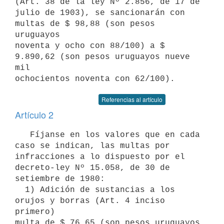
(Art. 38 de la ley Nº 2.856, de 17 de

julio de 1903), se sancionarán con 
multas de $ 98,88 (son pesos 
uruguayos

noventa y ocho con 88/100) a $ 
9.890,62 (son pesos uruguayos nueve 
mil

Referencias al artículo
Artículo 2
   Fíjanse en los valores que en cada 
caso se indican, las multas por

infracciones a lo dispuesto por el 
decreto-ley Nº 15.058, de 30 de

setiembre de 1980:

  1) Adición de sustancias a los 
orujos y borras (Art. 4 inciso 
primero)

multa de $ 76,65 (son pesos uruguayos 