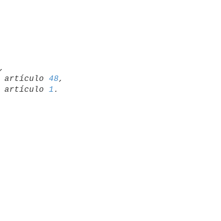


01 artículo 
48
,

66 artículo 
1