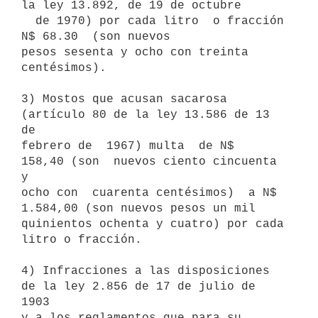
la ley 13.892, de 19 de octubre

  de 1970) por cada litro  o fracción  
N$ 68.30  (son nuevos

pesos sesenta y ocho con treinta 
centésimos).

3) Mostos que acusan sacarosa 
(artículo 80 de la ley 13.586 de 13 
de

febrero de  1967) multa  de N$  
158,40 (son  nuevos ciento cincuenta 
y

ocho con  cuarenta centésimos)  a N$ 
1.584,00 (son nuevos pesos un mil

quinientos ochenta y cuatro) por cada 
litro o fracción.

4) Infracciones a las disposiciones 
de la ley 2.856 de 17 de julio de 
1903

y a los reglamentos que para su 