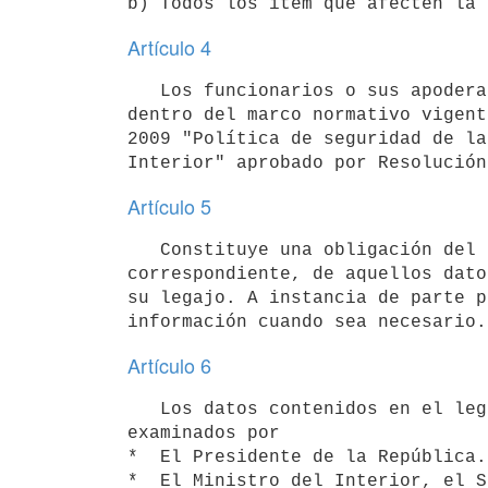
Artículo 4
   Los funcionarios o sus apoderados podrán acceder libremente a consultar sus datos en el legajo personal, 
dentro del marco normativo vigent
2009 "Política de seguridad de la
Artículo 5
   Constituye una obligación del funcionario mantener informada a la oficina de Recursos Humanos 
correspondiente, de aquellos dato
su legajo. A instancia de parte p
Artículo 6
   Los datos contenidos en el legajo personal de los funcionarios del Inciso podrán ser consultados y 
examinados por 

*  El Presidente de la República.

*  El Ministro del Interior, el S