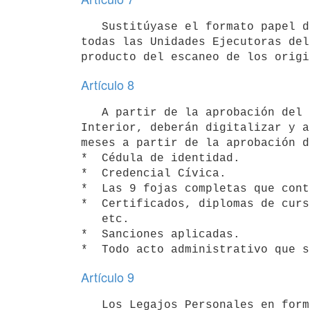
   Sustitúyase el formato papel de los documentos existentes en los legajos personales de los funcionarios de 
todas las Unidades Ejecutoras del
Artículo 8
   A partir de la aprobación del presente Decreto todas las Unidades Ejecutoras del inciso 04 -Ministerio del 
Interior, deberán digitalizar y a
meses a partir de la aprobación d
*  Cédula de identidad.

*  Credencial Cívica.

*  Las 9 fojas completas que cont
*  Certificados, diplomas de curs
   etc.

*  Sanciones aplicadas.

Artículo 9
   Los Legajos Personales en formato papel deberán discontinuarse y archivarse en un lugar seguro y 