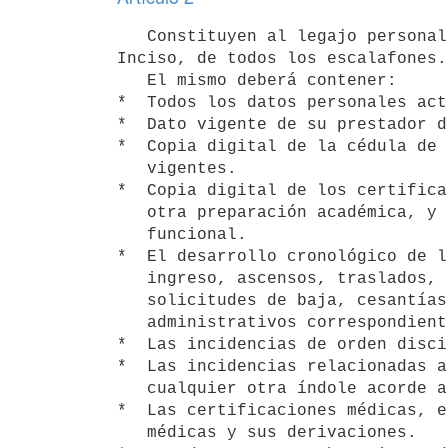
   Constituyen al legajo personal todos los antecedentes relativos a la vida funcional del personal del 
Inciso, de todos los escalafones.

   El mismo deberá contener:

*  Todos los datos personales act
*  Dato vigente de su prestador d
*  Copia digital de la cédula de 
   vigentes.

*  Copia digital de los certifica
   otra preparación académica, y todo certificado vinculado a su carrera

   funcional.

*  El desarrollo cronológico de l
   ingreso, ascensos, traslados, comisiones, redistribuciones,

   solicitudes de baja, cesantías, retiros, etc, cada uno con los actos

   administrativos correspondientes.

*  Las incidencias de orden disci
*  Las incidencias relacionadas a
   cualquier otra índole acorde a las normativas vigentes.

*  Las certificaciones médicas, e
   médicas y sus derivaciones.
