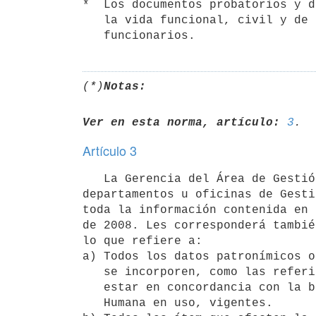
*  Los documentos probatorios y d
   la vida funcional, civil y de familia pertinentes, de todos los

(*)
Notas:
Ver en esta norma, artículo:
3
Artículo 3
   La Gerencia del Área de Gestión y Desarrollo Humano de la Secretaría, así como las demás divisiones, 
departamentos u oficinas de Gesti
toda la información contenida en 
de 2008. Les corresponderá tambié
lo que refiere a:

a) Todos los datos patronímicos o
   se incorporen, como las referidas en el artículo 2° y que deberán

   estar en concordancia con la base de datos de los Sistemas de Gestión

   Humana en uso, vigentes.
