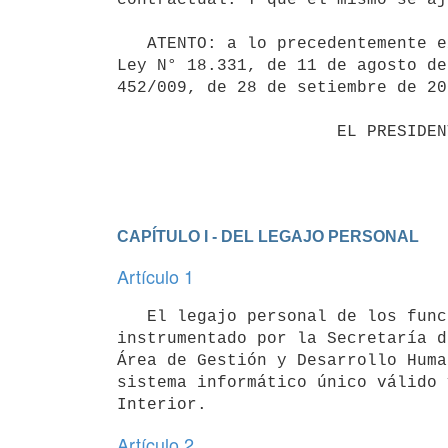
   ATENTO: a lo precedentemente expuesto y a lo dispuesto por la Ley N° 17.283, de 28 de noviembre de 2000, la 
Ley N° 18.331, de 11 de agosto de
452/009, de 28 de setiembre de 200
                      EL PRESIDENTE DE LA REPÚBLICA

CAPÍTULO I - DEL LEGAJO PERSONAL
Artículo 1
   El legajo personal de los funcionarios del Ministerio del Interior será en formato electrónico e 
instrumentado por la Secretaría d
Área de Gestión y Desarrollo Huma
sistema informático único válido 
Artículo 2