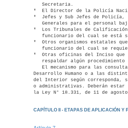
   Secretaria.

*  El Director de la Policía Naci
*  Jefes y Sub Jefes de Policía, 
   Generales para el personal bajo su dependencia.

*  Los Tribunales de Calificación
   funcionario del cual se está solicitando su legajo personal.

*  Otros organismos estatales que
   funcionario del cual se requiere información.

*  Otras oficinas del Inciso que 
   respaldar algún procedimiento administrativo.

   El mecanismo para las consultas antedichas será mediante solicitud a la Gerencia del Área de Gestión y 
Desarrollo Humano o a las distint
del Interior según corresponda, s
o administrativas. Deberán estar 
la Ley N° 18.331, de 11 de agosto
Artículo 7