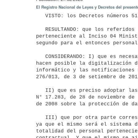
El Registro Nacional de Leyes y Decretos del presen
   VISTO: los Decretos números 515/976 y 516/976, ambos de 10 de agosto de 1976;

   RESULTANDO: que los referidos Decretos reglamentan todo lo concerniente al legajo funcional del personal 
perteneciente al Inciso 04 Minist
segundo para el entonces personal
   CONSIDERANDO: I) que es necesario adecuarse a la modernización del Estado y a las nuevas tecnologías que 
hacen posible la digitalización d
informático y las notificaciones 
276/013, de 3 de setiembre de 201
   II) que es preciso adoptar las disposiciones sobre los legajos personales acorde a lo establecido en la Ley 
N° 17.283, de 28 de noviembre de 
de 2008 sobre la protección de da
   III) que por otra parte corresponde dar un marco normativo al modelo único de legajo personal electrónico 
ya que el mismo será el sistema d
totalidad del personal pertenecie
contractual. Y que el mismo se aj