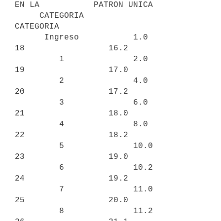
EN LA           PATRON UNICA

     CATEGORIA                       
CATEGORIA

      Ingreso           1.0              
18                 16.2

         1              2.0              
19                 17.0

         2              4.0              
20                 17.2

         3              6.0              
21                 18.0

         4              8.0              
22                 18.2

         5              10.0             
23                 19.0

         6              10.2             
24                 19.2

         7              11.0             
25                 20.0

         8              11.2             