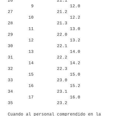
26                 21.1

         9              12.0             
27                 21.2

        10              12.2             
28                 21.3

        11              13.0             
29                 22.0

        12              13.2             
30                 22.1

        13              14.0             
31                 22.2

        14              14.2             
32                 22.3

        15              15.0             
33                 23.0

        16              15.2             
34                 23.1

        17              16.0             
35                 23.2

Cuando al personal comprendido en la 