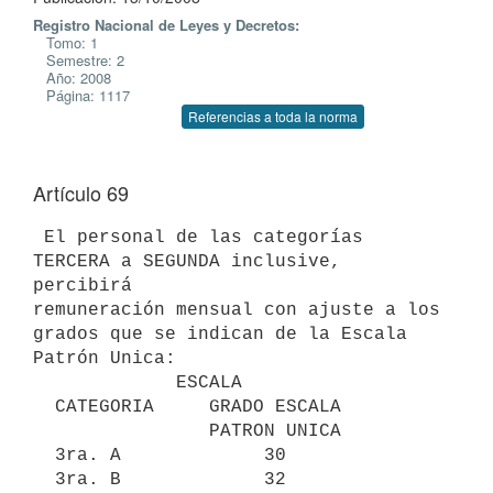
Registro Nacional de Leyes y Decretos:
Tomo: 1
Semestre: 2
Año: 2008
Página: 1117
Referencias a toda la norma
Artículo 69
 El personal de las categorías 
TERCERA a SEGUNDA inclusive, 
percibirá

remuneración mensual con ajuste a los 
grados que se indican de la Escala

Patrón Unica:

             ESCALA

  CATEGORIA     GRADO ESCALA

                PATRON UNICA

  3ra. A             30

  3ra. B             32
