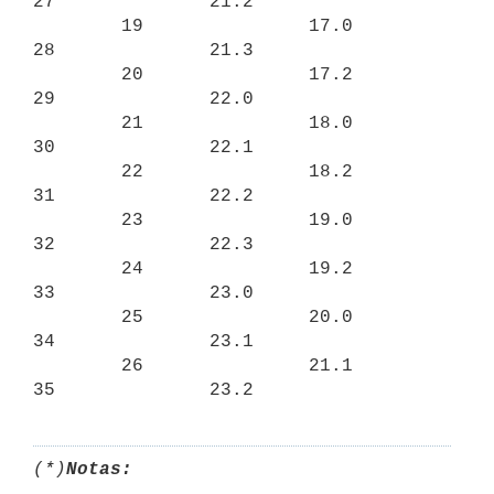
27              21.2

        19               17.0              
28              21.3

        20               17.2              
29              22.0

        21               18.0              
30              22.1

        22               18.2              
31              22.2

        23               19.0              
32              22.3

        24               19.2              
33              23.0

        25               20.0              
34              23.1

        26               21.1              
(*)
Notas: