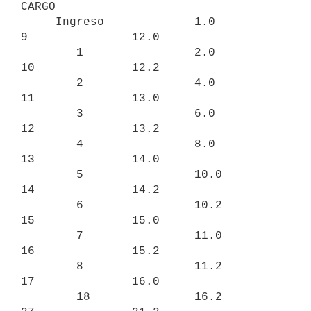
CARGO

     Ingreso             1.0               
9               12.0

        1                2.0               
10              12.2

        2                4.0               
11              13.0

        3                6.0               
12              13.2

        4                8.0               
13              14.0

        5                10.0              
14              14.2

        6                10.2              
15              15.0

        7                11.0              
16              15.2

        8                11.2              
17              16.0

        18               16.2              