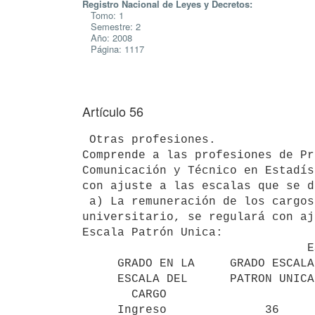
Registro Nacional de Leyes y Decretos:
Tomo: 1
Semestre: 2
Año: 2008
Página: 1117
Artículo 56
 Otras profesiones.

Comprende a las profesiones de Pr
Comunicación y Técnico en Estadís
con ajuste a las escalas que se d
 a) La remuneración de los cargos de Procurador con título profesional

universitario, se regulará con aj
Escala Patrón Unica:

                                ESCALA

     GRADO EN LA     GRADO ESCALA     GRADO EN LA     GRADO ESCALA

     ESCALA DEL      PATRON UNICA     ESCALA DEL      PATRON UNICA

       CARGO                             CARGO

     Ingreso              36               6               42
