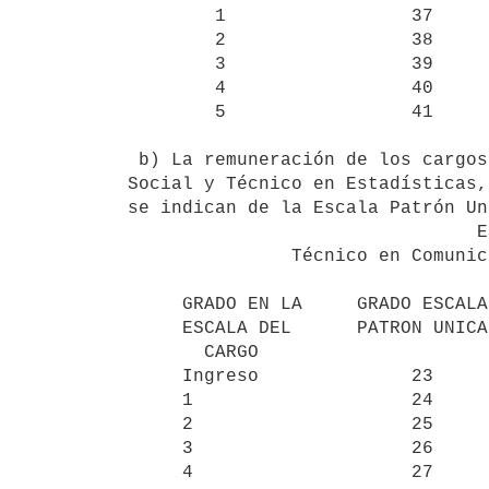
        1                 37               7               43

        2                 38               8               44

        3                 39               9               45

        4                 40              10               46

        5                 41              --               --

 b) La remuneración de los cargos de Técnico en Comunicación, Asistente

Social y Técnico en Estadísticas,
se indican de la Escala Patrón Un
                                ESCALA

               Técnico en Comunicación      Asistente Social y

                                            Técnico
     GRADO EN LA     GRADO ESCALA                GRADO ESCALA

     ESCALA DEL      PATRON UNICA                PATRON UNICA

       CARGO

     Ingreso              23                          33

     1                    24                          34

     2                    25                          35

     3                    26                          36

     4                    27                          37
