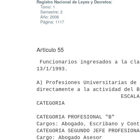
Registro Nacional de Leyes y Decretos:
Tomo: 1
Semestre: 2
Año: 2008
Página: 1117
Artículo 55
 Funcionarios ingresados a la clase Técnico con posterioridad al

13/1/1993.

A) Profesiones Universitarias de 
directamente a la actividad del B
                           ESCALA

CATEGORIA                        
                                         
CATEGORIA PROFESIONAL "B"

Cargos: Abogado, Escribano y Cont
CATEGORIA SEGUNDO JEFE PROFESIONAL
Cargo: Abogado Asesor            