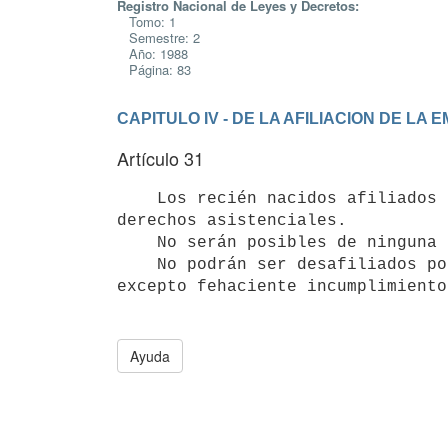
Registro Nacional de Leyes y Decretos:
Tomo: 1
Semestre: 2
Año: 1988
Página: 83
CAPITULO IV - DE LA AFILIACION DE LA
Artículo 31
    Los recién nacidos afiliados a este régimen gozarán de todos los

derechos asistenciales.

    No serán posibles de ninguna exclusión.

    No podrán ser desafiliados por decisión unilateral de la Institución,

Ayuda