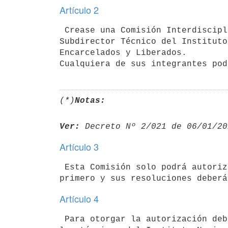
Artículo 2
 Crease una Comisión Interdisciplinaria integrada por el Director y el

Subdirector Técnico del Instituto
Encarcelados y Liberados.

(*)
Notas:
Ver:
 Decreto Nº 2/021 de 06/01/20
Artículo 3
 Esta Comisión solo podrá autorizar salidas detalladas en el artículo

Artículo 4
 Para otorgar la autorización deberá contar con un informe favorable de
