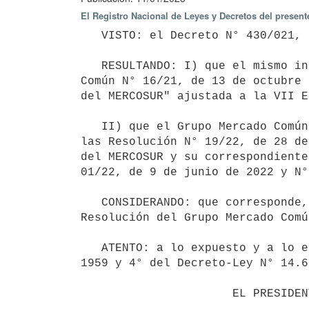
El Registro Nacional de Leyes y Decretos del presen
   VISTO: el Decreto N° 430/021, de 20 de diciembre de 2021, sus modificativos y concordantes;

   RESULTANDO: I) que el mismo incorporó al ordenamiento jurídico nacional la Resolución del Grupo Mercado 
Común N° 16/21, de 13 de octubre 
del MERCOSUR" ajustada a la VII E
   II) que el Grupo Mercado Común, en ejercicio de la facultad delegada por el Consejo Mercado Común, dictó 
las Resolución N° 19/22, de 28 de
del MERCOSUR y su correspondiente
01/22, de 9 de junio de 2022 y N°
   CONSIDERANDO: que corresponde, en consecuencia, recoger las modificaciones resultantes de la referida 
Resolución del Grupo Mercado Comú
   ATENTO: a lo expuesto y a lo establecido en los artículos 2° de la Ley N° 12.670, de 17 de diciembre de 
1959 y 4° del Decreto-Ley N° 14.6
                      EL PRESIDENTE DE LA REPÚBLICA
