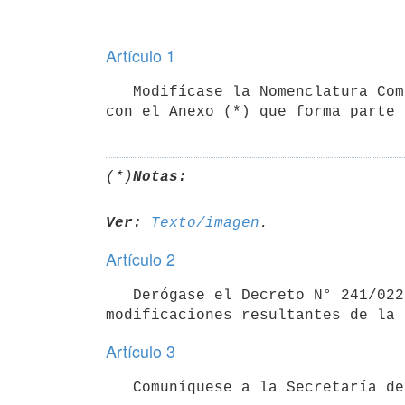
Artículo 1
   Modifícase la Nomenclatura Común del MERCOSUR y su correspondiente Arancel Externo Común, de conformidad 
con el Anexo (*) que forma parte 
(*)
Notas:
Ver:
Texto/imagen
Artículo 2
   Derógase el Decreto N° 241/022, de 28 de julio de 2022, el cual incorporó a la normativa nacional las 
Artículo 3
   Comuníquese a la Secretaría 