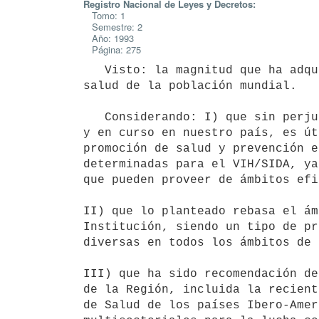
Registro Nacional de Leyes y Decretos:
Tomo: 1
Semestre: 2
Año: 1993
Página: 275
   Visto: la magnitud que ha adquirido la pandemia VIH/SIDA, amenazando la

salud de la población mundial.

   Considerando: I) que sin perjuicio del cúmulo de actividades realizadas

y en curso en nuestro país, es út
promoción de salud y prevención e
determinadas para el VIH/SIDA, ya
que pueden proveer de ámbitos efi
II) que lo planteado rebasa el ám
Institución, siendo un tipo de pr
diversas en todos los ámbitos de 
III) que ha sido recomendación de
de la Región, incluida la recient
de Salud de los países Ibero-Amer