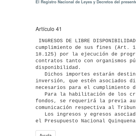
El Registro Nacional de Leyes y Decretos del presen
Artículo 41
 INGRESOS DE LIBRE DISPONIBILIDAD. Los ingresos que la Agencia Nacional de Vivienda pudiera obtener por el 
cumplimiento de sus fines (Art. 1
18.125) por la ejecución de progr
contratos tanto con organismos pú
disponibilidad.

   Dichos importes estarán destinados a cubrir cualquier tipo de egreso, ya sea por concepto de gasto y/o 
inversión, que estén asociados di
necesarios para el cumplimiento d
   Para la habilitación de los créditos presupuestales correspondientes así como para la utilización de dichos 
fondos, se requerirá la previa au
comunicación respectiva al Tribun
   Los ingresos y egresos asociados a estas actividades no deberán generar un aumento del subsidio previsto en 
Ayuda