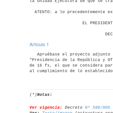
la Unidad Ejecutora de que se trat
  ATENTO: a lo precedentemente expuesto;

                     EL PRESIDENTE DE LA REPUBLICA

Artículo 1
   Apruébase el proyecto adjunto de reformulación de la estructura organizativa de la Unidad Ejecutora 001 
"Presidencia de la República y Of
de 16 fs, el que se considera par
al cumplimiento de lo establecido
(*)
Notas:
Ver vigencia:
 Decreto 
Nº 590/005