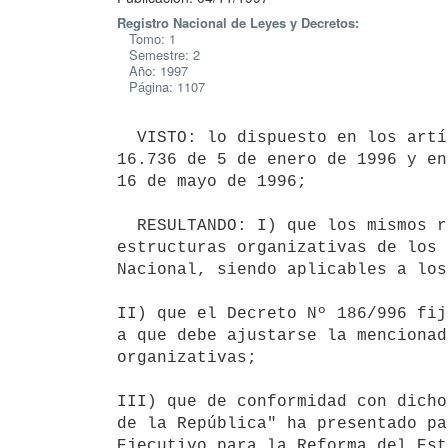
Registro Nacional de Leyes y Decretos:
Tomo: 1
Semestre: 2
Año: 1997
Página: 1107
  VISTO: lo dispuesto en los artículos 707 y siguientes de la Ley Nº

16.736 de 5 de enero de 1996 y en
16 de mayo de 1996;

  RESULTANDO: I) que los mismos refieren a la reformulación de las

estructuras organizativas de los 
Nacional, siendo aplicables a los
II) que el Decreto Nº 186/996 fij
a que debe ajustarse la mencionad
organizativas;

III) que de conformidad con dicho
de la República" ha presentado pa
Ejecutivo para la Reforma del Est