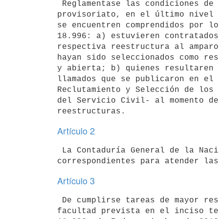
 Reglamentase las condiciones de contratación bajo la modalidad de

provisoriato, en el último nivel 
se encuentren comprendidos por lo
18.996: a) estuvieren contratados
respectiva reestructura al amparo
hayan sido seleccionados como res
y abierta; b) quienes resultaren 
llamados que se publicaron en el 
Reclutamiento y Selección de los 
del Servicio Civil- al momento de
Artículo 2
 La Contaduría General de la Nación habilitará y reasignará los créditos

Artículo 3
 De cumplirse tareas de mayor responsabilidad, podrá hacerse uso de la

facultad prevista en el inciso te