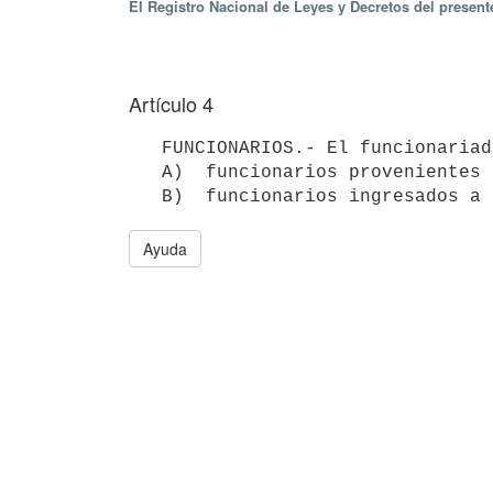
El Registro Nacional de Leyes y Decretos del presen
Artículo 4
   FUNCIONARIOS.- El funcionariado de la ANV se compone de:

   A)  funcionarios provenientes de la reestructura del BHU

Ayuda