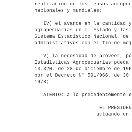
realización de los censos agropec
nacionales y mundiales;

   IV) el avance en la cantidad y calidad de registros administrativos referente a las actividades 
agropecuarias en el Estado y las 
Sistema Estadístico Nacional, de 
administrativos con el fin de mej
   V) la necesidad de proveer, por consiguiente, las medidas pertinentes a los efectos de que la Asesoría de 
Estadísticas Agropecuarias pueda 
13.320, de 28 de diciembre de 196
por el Decreto N° 591/966, de 30 
1978;

   ATENTO: a lo precedentemente expuesto;

                      EL PRESIDENTE DE LA REPÚBLICA

                     actuando en Consejo de Ministros
