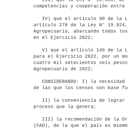
competencias y cooperación entre 
   IV) que el artículo 90 de la Ley N° 19.535, de 25 de setiembre de 2017, en la redacción dada por el 
artículo 270 de la Ley N° 19.924,
Agropecuario, abarcando todos los
en el Ejercicio 2022;

   V) que el artículo 148 de la Ley N° 19.996, de 3 de noviembre de 2021 habilita una partida por única vez 
para el Ejercicio 2022, por un mo
cuatro mil setecientos seis pesos
Agropecuario de 2022;

   CONSIDERANDO: I) la necesidad de mantener la continuidad y la actualidad de las estadísticas agropecuarias 
de las que los censos son base fu
   II) la conveniencia de lograr la participación activa de los usuarios de la información censal en todo el 
proceso que la genera;

   III) la recomendación de la Organización de las Naciones Unidas para la Agricultura y la Alimentación 
(FAO), de la que el país es miemb