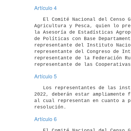
Artículo 4
   El Comité Nacional del Censo General Agropecuario 2022 estará integrado por el Ministro de Ganadería, 
Agricultura y Pesca, quien lo pre
la Asesoría de Estadísticas Agrop
de Políticas con Base Departament
representante del Instituto Nacio
representante del Congreso de Int
representante de la Federación Ru
Artículo 5
   Los representantes de las instituciones que integran el Comité Nacional del Censo General Agropecuario 
2022, deberán estar ampliamente f
al cual representan en cuanto a p
Artículo 6
   El Comité Nacional del Censo General Agropecuario 2022 deberá quedar instalado dentro de los 30 (treinta) 