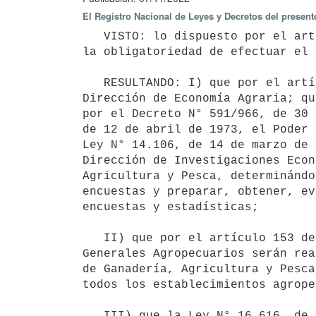
El Registro Nacional de Leyes y Decretos del presen
   VISTO: lo dispuesto por el artículo 2° de la Ley N° 4.294, de 7 de enero de 1913, por el que se establece 
la obligatoriedad de efectuar el 
   RESULTANDO: I) que por el artículo 170 de la Ley N° 13.320, de 28 de diciembre de 1964, se creó la 
Dirección de Economía Agraria; qu
por el Decreto N° 591/966, de 30 
de 12 de abril de 1973, el Poder 
Ley N° 14.106, de 14 de marzo de 
Dirección de Investigaciones Econ
Agricultura y Pesca, determinándo
encuestas y preparar, obtener, ev
encuestas y estadísticas;

   II) que por el artículo 153 de la Ley N° 17.930, de 19 de diciembre de 2005, se establece que los Censos 
Generales Agropecuarios serán rea
de Ganadería, Agricultura y Pesca
todos los establecimientos agrope
   III) que la Ley N° 16.616, de 20 de octubre de 1994, creó el Sistema Estadístico Nacional, integración, 