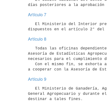
Artículo 7
   El Ministerio del Interior prestará su colaboración al de Ganadería, Agricultura y Pesca a los efectos 
Artículo 8
   Todas las oficinas dependientes del Poder Ejecutivo, estarán obligadas a prestar su colaboración a la 
Asesoría de Estadísticas Agropecu
necesarios para el cumplimiento d
   Con el mismo fin, se exhorta a los Entes Autónomos, Servicios Descentralizados y Gobiernos Departamentales 
Artículo 9
   El Ministerio de Ganadería, Agricultura y Pesca afectará a las tareas inherentes al levantamiento del Censo 
General Agropecuario y durante el