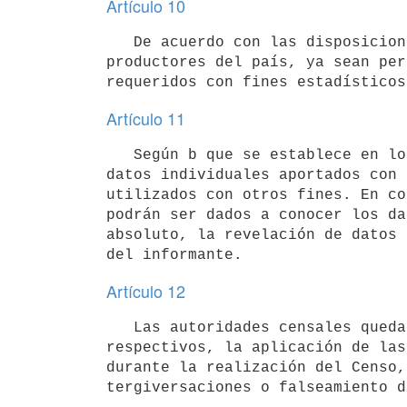
Artículo 10
   De acuerdo con las disposiciones del artículo 14 de la Ley N° 16.616, de 20 de octubre de 1994, los 
productores del país, ya sean per
Artículo 11
   Según b que se establece en los artículos 16, 17 y 18 de la Ley N° 16.616, de 20 de octubre de 1994, los 
datos individuales aportados con 
utilizados con otros fines. En co
podrán ser dados a conocer los da
absoluto, la revelación de datos 
Artículo 12
   Las autoridades censales quedan facultadas para reclamar ante la justicia competente, en los territorios 
respectivos, la aplicación de las
durante la realización del Censo,