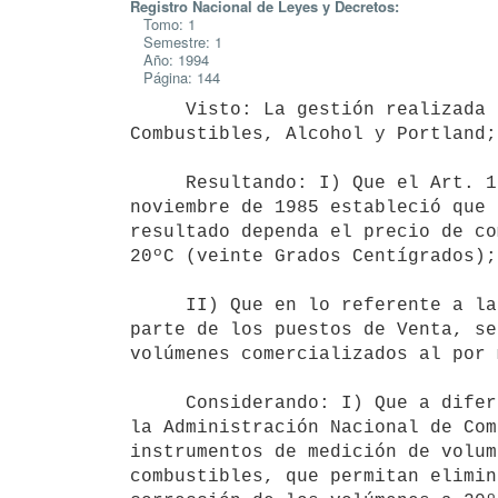
Registro Nacional de Leyes y Decretos:
Tomo: 1
Semestre: 1
Año: 1994
Página: 144
     Visto: La gestión realizada por la Administración Nacional de

Combustibles, Alcohol y Portland;

     Resultando: I) Que el Art. 12 del Decreto Nº 593/985 de 6 de

noviembre de 1985 estableció que 
resultado dependa el precio de co
20ºC (veinte Grados Centígrados);

     II) Que en lo referente a la venta al público de combustibles por

parte de los puestos de Venta, se
volúmenes comercializados al por 
     Considerando: I) Que a diferencia de las ventas a granel que efectúa

la Administración Nacional de Com
instrumentos de medición de volum
combustibles, que permitan elimin