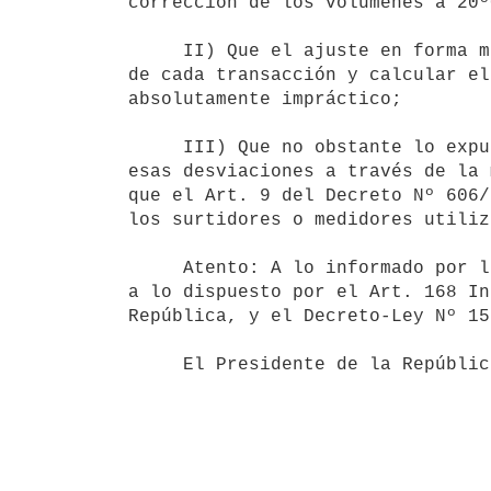
corrección de los volúmenes a 20ºC
     II) Que el ajuste en forma manual, que implica tomar la temperatura

de cada transacción y calcular el
absolutamente impráctico;

     III) Que no obstante lo expuesto es posible reducir a valores mínimos

esas desviaciones a través de la 
que el Art. 9 del Decreto Nº 606/
los surtidores o medidores utiliz
     Atento: A lo informado por la Oficina de Planeamiento y Presupuesto,

a lo dispuesto por el Art. 168 In
República, y el Decreto-Ley Nº 15
     El Presidente de la República
