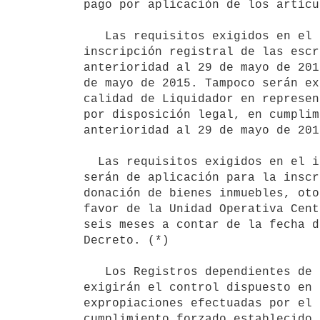
pago por aplicación de los artícu
   Las requisitos exigidos en el inciso precedente del presente artículo no serán de aplicación para la 
inscripción registral de las escr
anterioridad al 29 de mayo de 201
de mayo de 2015. Tampoco serán ex
calidad de Liquidador en represen
por disposición legal, en cumplim
anterioridad al 29 de mayo de 201
  Las requisitos exigidos en el inciso segundo del presente artículo no

serán de aplicación para la inscr
donación de bienes inmuebles, oto
favor de la Unidad Operativa Cent
seis meses a contar de la fecha d
Decreto. (*)

   Los Registros dependientes de la Dirección General de Registros, del Ministerio de Educación y Cultura, no 
exigirán el control dispuesto en 
expropiaciones efectuadas por el 
cumplimiento forzado establecido 