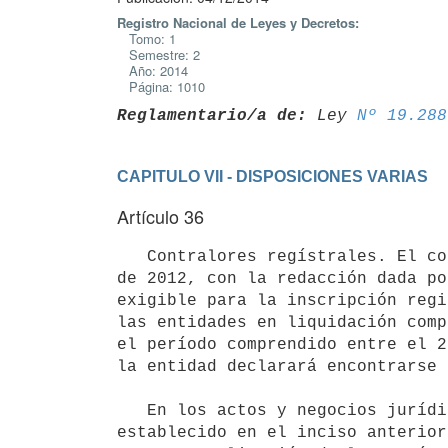
Registro Nacional de Leyes y Decretos:
Tomo: 1
Semestre: 2
Año: 2014
Página: 1010
Reglamentario/a de:
 Ley 
Nº 19.288
CAPITULO VII - DISPOSICIONES VARIAS
Artículo 36
   Contralores regístrales. El contralor establecido por el artículo 14 del Decreto N° 247/012, de 2 de agosto 
de 2012, con la redacción dada po
exigible para la inscripción regi
las entidades en liquidación comp
el período comprendido entre el 2
la entidad declarará encontrarse 
   En los actos y negocios jurídicos presentados a inscribir con posterioridad al vencimiento del plazo 
establecido en el inciso anterior