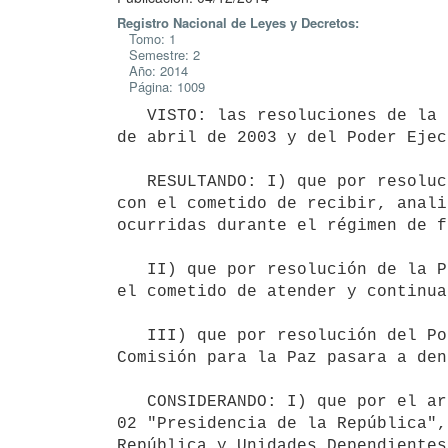
Registro Nacional de Leyes y Decretos:
Tomo: 1
Semestre: 2
Año: 2014
Página: 1009
   VISTO: las resoluciones de la Presidencia de la República 858/000, de 9 de agosto de 2000 y 449/003, de 10 
de abril de 2003 y del Poder Ejec
   RESULTANDO: I) que por resolución de la Presidencia de la República 858/000 se creó la Comisión para la Paz 
con el cometido de recibir, anali
ocurridas durante el régimen de f
   II) que por resolución de la Presidencia de la República 449/003 se creó una Secretaría de Seguimiento con 
el cometido de atender y continua
   III) que por resolución del Poder Ejecutivo 463/013 se estableció que la Secretaría de Seguimiento de la 
Comisión para la Paz pasara a den
   CONSIDERANDO: I) que por el artículo 67 de la Ley N° 19.149 de 24 de octubre de 2013, se creó en el Inciso 
02 "Presidencia de la República",
República y Unidades Dependientes