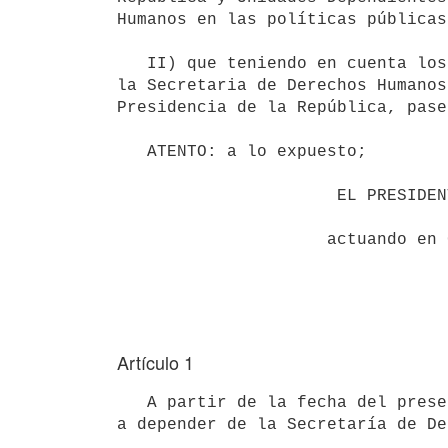
Humanos en las políticas públicas
   II) que teniendo en cuenta los cometidos de la Secretaria de Derechos Humanos, se entiende conveniente que 
la Secretaria de Derechos Humanos
Presidencia de la República, pase
   ATENTO: a lo expuesto;

                      EL PRESIDENTE DE LA REPÚBLICA

                     actuando en Consejo de Ministros

Artículo 1
   A partir de la fecha del presente Decreto, la Secretaría de Derechos Humanos para el pasado reciente pasará 