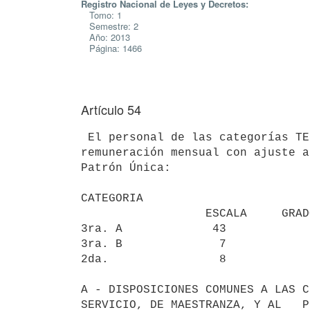
Registro Nacional de Leyes y Decretos:
Tomo: 1
Semestre: 2
Año: 2013
Página: 1466
Artículo 54
 El personal de las categorías TERCERA a SEGUNDA inclusive, percibirá

remuneración mensual con ajuste a
Patrón Única:

CATEGORIA

                  ESCALA     GRADO ESCALA PATRÓN ÚNICA

3ra. A             43            
3ra. B              7            
2da.                8            
A - DISPOSICIONES COMUNES A LAS C
SERVICIO, DE MAESTRANZA, Y AL   P